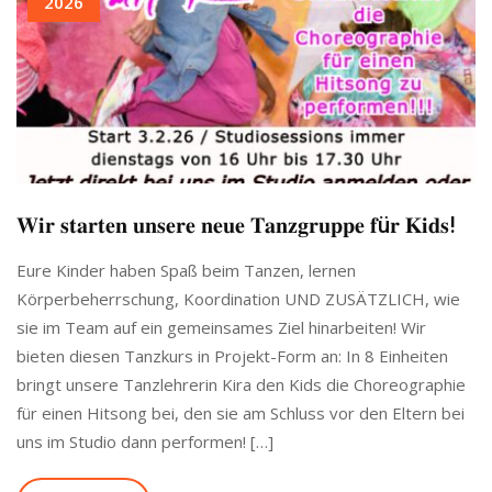
2026
𝐖𝐢𝐫 𝐬𝐭𝐚𝐫𝐭𝐞𝐧 𝐮𝐧𝐬𝐞𝐫𝐞 𝐧𝐞𝐮𝐞 𝐓𝐚𝐧𝐳𝐠𝐫𝐮𝐩𝐩𝐞 𝐟ü𝐫 𝐊𝐢𝐝𝐬!
Eure Kinder haben Spaß beim Tanzen, lernen
Körperbeherrschung, Koordination UND ZUSÄTZLICH, wie
sie im Team auf ein gemeinsames Ziel hinarbeiten! Wir
bieten diesen Tanzkurs in Projekt-Form an: In 8 Einheiten
bringt unsere Tanzlehrerin Kira den Kids die Choreographie
für einen Hitsong bei, den sie am Schluss vor den Eltern bei
uns im Studio dann performen! […]