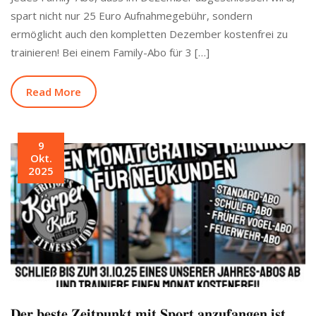
spart nicht nur 25 Euro Aufnahmegebühr, sondern
ermöglicht auch den kompletten Dezember kostenfrei zu
trainieren! Bei einem Family-Abo für 3 […]
Read More
9
Okt.
2025
𝐃𝐞𝐫 𝐛𝐞𝐬𝐭𝐞 𝐙𝐞𝐢𝐭𝐩𝐮𝐧𝐤𝐭 𝐦𝐢𝐭 𝐒𝐩𝐨𝐫𝐭 𝐚𝐧𝐳𝐮𝐟𝐚𝐧𝐠𝐞𝐧 𝐢𝐬𝐭